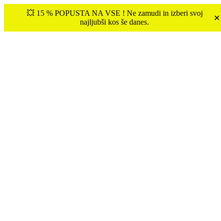
💥 15 % POPUSTA NA VSE ! Ne zamudi in izberi svoj
✕
najljubši kos še danes.
Tukaj ste:
Domov
OBLEKE
Obleka VELOR – ČRNA
Akcija!