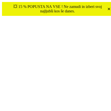
💥 15 % POPUSTA NA VSE ! Ne zamudi in izberi svoj
✕
najljubši kos še danes.
Tukaj ste:
Domov
OBLEKE
Obleka NINA – KRALJEVO MODRA
Akcija!