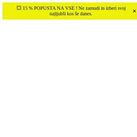
💥 15 % POPUSTA NA VSE ! Ne zamudi in izberi svoj
✕
najljubši kos še danes.
€
0.00
0
Tukaj ste:
Domov
OBLEKE
Obleka CYNTHIA