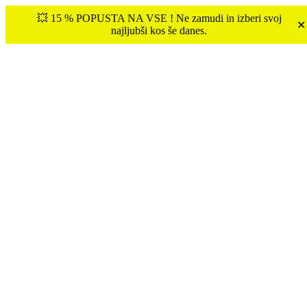
💥 15 % POPUSTA NA VSE ! Ne zamudi in izberi svoj
✕
najljubši kos še danes.
€
0.00
0
Tukaj ste:
Domov
NOVO
Nogavice HALF TERRY – BEŽ
Akcija!