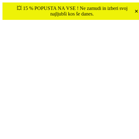
💥 15 % POPUSTA NA VSE ! Ne zamudi in izberi svoj
✕
najljubši kos še danes.
€
0.00
0
Tukaj ste:
Domov
KRATKE
Nogavice CIAO BELLA – SVETLO MODRA